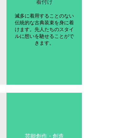
​着付け
​滅多に着用することのない
伝統的な古典装束を身に着
けます。先人たちのスタイ
ルに想いを馳せることがで
きます。
芸能創作・創造