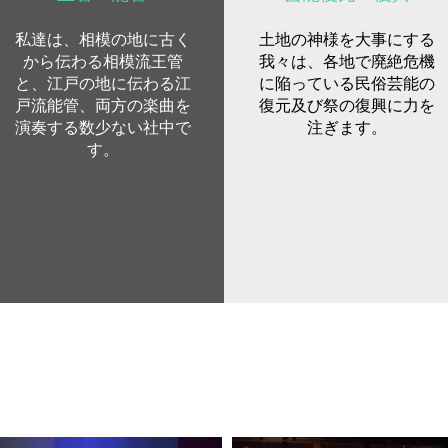
私達は、相模の地に古く
土地の神様を大事にする
から伝わる相模流王管
我々は、各地で廃絶危機
と、江戸の地に伝わる江
に陥っている民俗芸能の
戸流能管、両方の楽曲を
復元及び祭の復興に力を
演奏する数少ない社中で
注ぎます。
す。