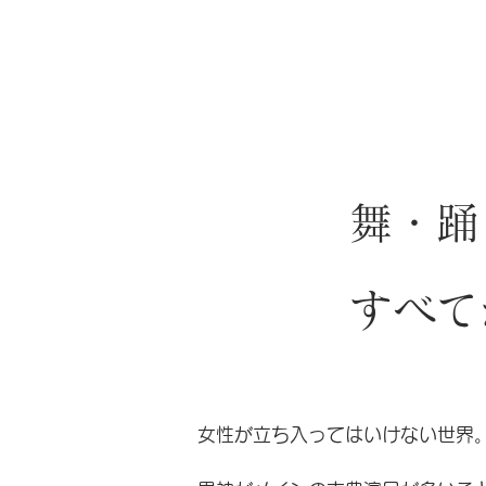
舞・踊
​すべ
女性が立ち入ってはいけない世界