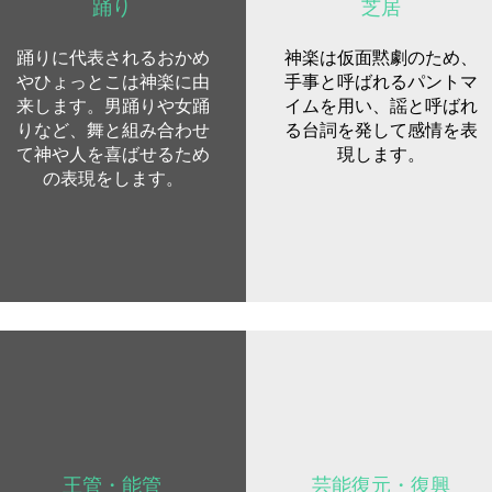
踊り
芝居
踊りに代表されるおかめ
神楽は仮面黙劇のため、
やひょっとこは神楽に由
手事と呼ばれるパントマ
来します。男踊りや女踊
イムを用い、謡と呼ばれ
りなど、舞と組み合わせ
る台詞を発して感情を表
て神や人を喜ばせるため
現します。
の表現をします。
王管・能管
芸能復元・復興