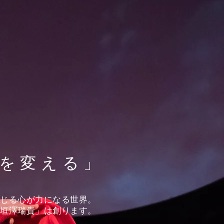
を変える」
信じる心が力になる世界。
「垣澤瑞貴」は創ります。