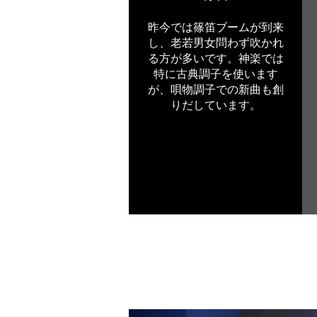
昨今では篠笛ブームが到来
し、老若男女問わず吹かれ
る方が多いです。神楽では
特に古典調子を使います
が、唄物調子での新曲も創
りだしています。