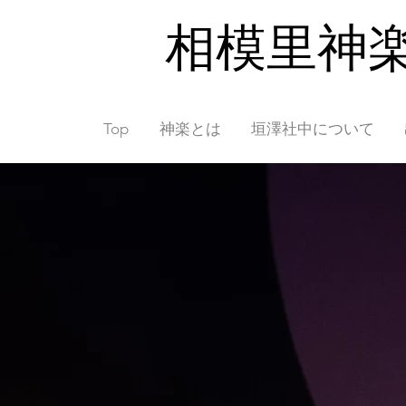
相模里神楽
Top
神楽とは
垣澤社中について