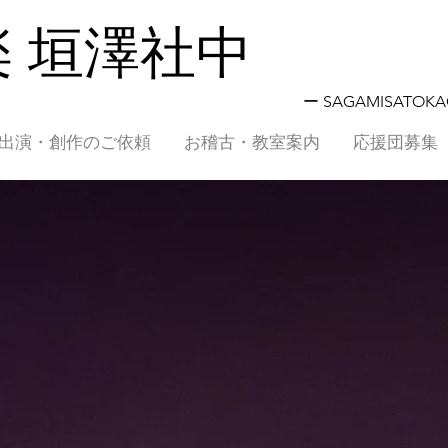
 垣澤社中
ー SAGAMISATOK
出演・創作のご依頼
お稽古・教室案内
応援団募集